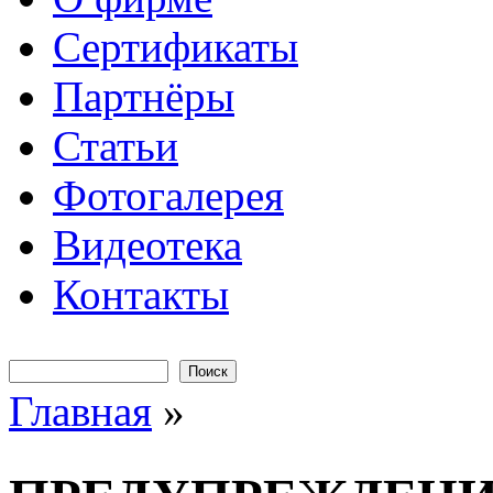
Сертификаты
Партнёры
Статьи
Фотогалерея
Видеотека
Контакты
Поиск
Форма поиска
Главная
»
Вы здесь