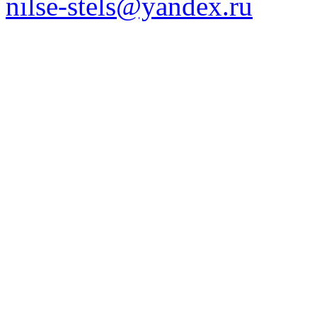
nilse-stels@yandex.ru